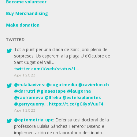
Become volunteer
Buy Merchandising
Make donation
TWITTER
Tot a punt per una diada de Sant Jordi plena de
sorpreses. Us esperem a la plaça U d’Octubre de
Sant Cugat del Vall…
twitter.com/i/web/status/1…
April 2023
@
eulaliavives
:
@
cugatmedia
@
xavierbosch
@
darrutri
@
ginaestape
@
laugorna
@
raulromeva
@
llfeliu
@
estelsiplanetes
@
gerryquerry
…
https://t.co/gG6yoVuuF4
April 2023
@
optometria_upc
: Defensa tesi doctoral de la
professora Eulalia Sánchez Herrero:"Diseño e
implementación de un laboratorio destinado…