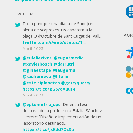
TWITTER
Tot a punt per una diada de Sant Jordi
plena de sorpreses. Us esperem a la
AGR
plaça U d’Octubre de Sant Cugat del Vall…
twitter.com/i/web/status/1…
April 2023
@
eulaliavives
:
@
cugatmedia
@
xavierbosch
@
darrutri
@
ginaestape
@
laugorna
@
raulromeva
@
llfeliu
@
estelsiplanetes
@
gerryquerry
…
https://t.co/gG6yoVuuF4
April 2023
@
optometria_upc
: Defensa tesi
doctoral de la professora Eulalia Sánchez
Herrero:"Diseño e implementación de un
laboratorio destinado…
https://t.co/jxKdd7Oz9u