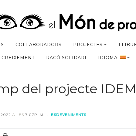
ES
COL·LABORADORS
PROJECTES
LLIBR
CREIXEMENT
RACÓ SOLIDARI
IDIOMA:
mp del projecte IDE
, 2022
A LES
7:07P. M.
•
ESDEVENIMENTS