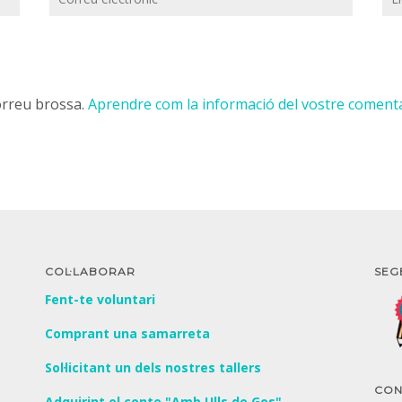
correu brossa.
Aprendre com la informació del vostre coment
COL·LABORAR
SEG
Fent-te voluntari
Comprant una samarreta
Sol·licitant un dels nostres tallers
CON
Adquirint el conte "Amb Ulls de Gos"