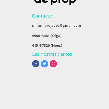
Contacte
miram.projecte@gmail.com
690613483 (Olga)
615137826 (Neus)
Les nostres xarxes