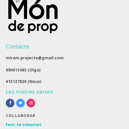
Contacte
miram.projecte@gmail.com
690613483 (Olga)
615137826 (Neus)
Les nostres xarxes
COL·LABORAR
Fent-te voluntari