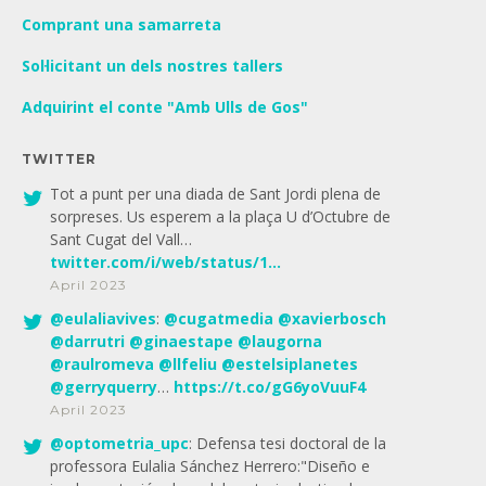
Comprant una samarreta
Sol·licitant un dels nostres tallers
Adquirint el conte "Amb Ulls de Gos"
TWITTER
Tot a punt per una diada de Sant Jordi plena de
sorpreses. Us esperem a la plaça U d’Octubre de
Sant Cugat del Vall…
twitter.com/i/web/status/1…
April 2023
@
eulaliavives
:
@
cugatmedia
@
xavierbosch
@
darrutri
@
ginaestape
@
laugorna
@
raulromeva
@
llfeliu
@
estelsiplanetes
@
gerryquerry
…
https://t.co/gG6yoVuuF4
April 2023
@
optometria_upc
: Defensa tesi doctoral de la
professora Eulalia Sánchez Herrero:"Diseño e