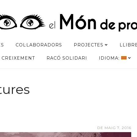
ES
COL·LABORADORS
PROJECTES
LLIBR
CREIXEMENT
RACÓ SOLIDARI
IDIOMA:
tures
DE MAIG 7, 2016