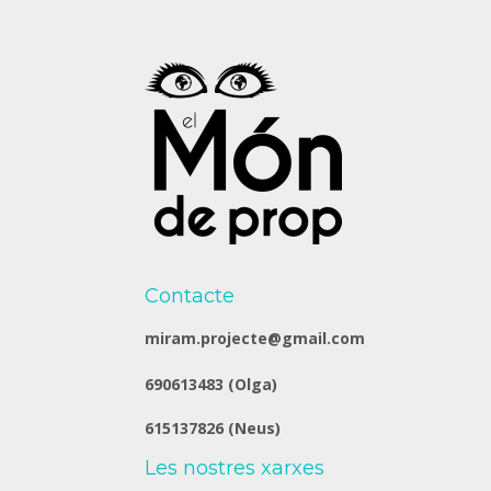
Contacte
miram.projecte@gmail.com
690613483 (Olga)
615137826 (Neus)
Les nostres xarxes