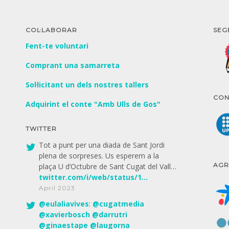
COL·LABORAR
SEG
Fent-te voluntari
Comprant una samarreta
Sol·licitant un dels nostres tallers
CON
Adquirint el conte "Amb Ulls de Gos"
TWITTER
Tot a punt per una diada de Sant Jordi
plena de sorpreses. Us esperem a la
AGR
plaça U d’Octubre de Sant Cugat del Vall…
twitter.com/i/web/status/1…
April 2023
@
eulaliavives
:
@
cugatmedia
@
xavierbosch
@
darrutri
@
ginaestape
@
laugorna