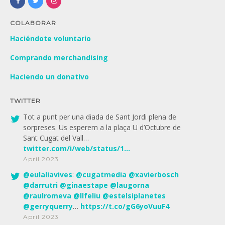
COLABORAR
Haciéndote voluntario
Comprando merchandising
Haciendo un donativo
TWITTER
Tot a punt per una diada de Sant Jordi plena de
sorpreses. Us esperem a la plaça U d’Octubre de
Sant Cugat del Vall…
twitter.com/i/web/status/1…
April 2023
@
eulaliavives
:
@
cugatmedia
@
xavierbosch
@
darrutri
@
ginaestape
@
laugorna
@
raulromeva
@
llfeliu
@
estelsiplanetes
@
gerryquerry
…
https://t.co/gG6yoVuuF4
April 2023