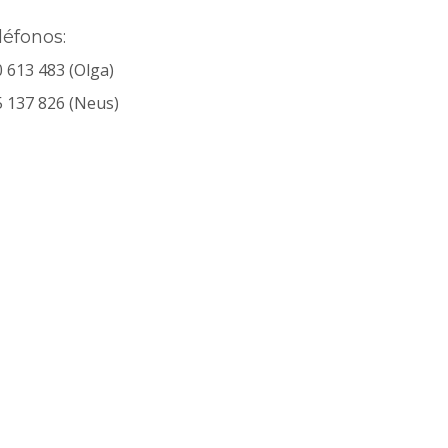
léfonos:
 613 483 (Olga)
 137 826 (Neus)