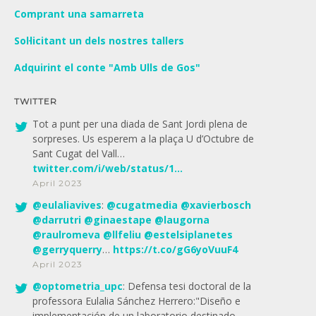
Comprant una samarreta
Sol·licitant un dels nostres tallers
Adquirint el conte "Amb Ulls de Gos"
TWITTER
Tot a punt per una diada de Sant Jordi plena de
sorpreses. Us esperem a la plaça U d’Octubre de
Sant Cugat del Vall…
twitter.com/i/web/status/1…
April 2023
@
eulaliavives
:
@
cugatmedia
@
xavierbosch
@
darrutri
@
ginaestape
@
laugorna
@
raulromeva
@
llfeliu
@
estelsiplanetes
@
gerryquerry
…
https://t.co/gG6yoVuuF4
April 2023
@
optometria_upc
: Defensa tesi doctoral de la
professora Eulalia Sánchez Herrero:"Diseño e
implementación de un laboratorio destinado…