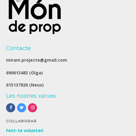
Contacte
miram.projecte@gmail.com
690613483 (Olga)
615137826 (Neus)
Les nostres xarxes
COL·LABORAR
Fent-te voluntari